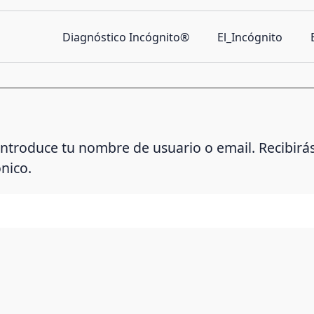
Diagnóstico Incógnito®
El_Incógnito
 introduce tu nombre de usuario o email. Recibirá
nico.